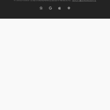
©
2013-2026
东莞市微观网络信息技术有限公司.
粤ICP备14098524号