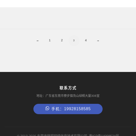
←
1
2
4
→
3
联系方式
地址：广东省东莞市寮步镇凫山绿桐大厦308室
手机：19928158585