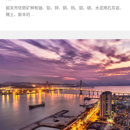
韶关市优势矿种有铀、铅、锌、铜、钨、钼、硫、水泥用石灰岩、
稀土、新丰的…